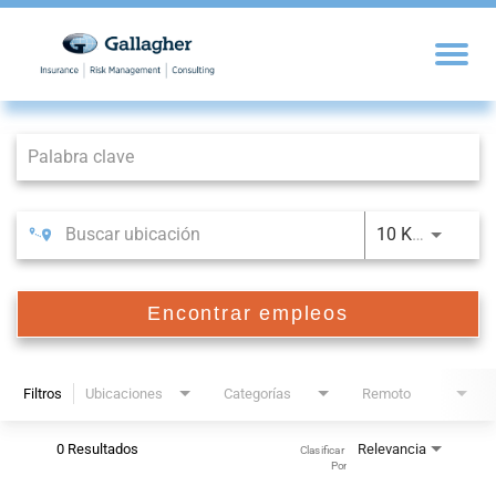
Job Search Page
10 KM
Encontrar empleos
Filtros
Ubicaciones
Categorías
Remoto
0 Resultados
Relevancia
Clasificar 
Por