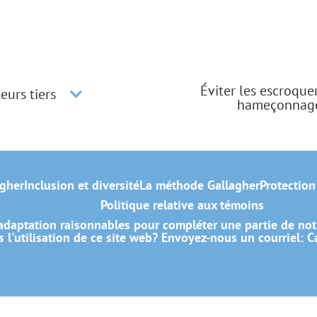
Éviter les escroque
eurs tiers
hameçonnag
gher
Inclusion et diversité
La méthode Gallagher
Protection
Politique relative aux témoins
daptation raisonnables pour compléter une partie de not
 l'utilisation de ce site web? Envoyez-nous un courriel:
C