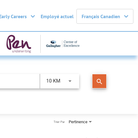
Early Careers
Employé actuel
Français Canadien
search
10 KM
Pertinence
Trier Par