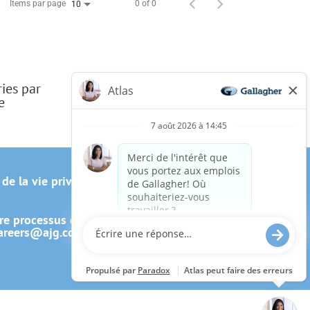
Items par page
0 of 0
10
ries par
e
 de la vie privée du candidat
re processus de candidature, y
areers@ajg.com