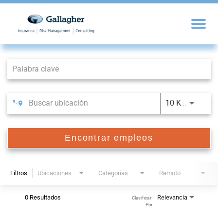
Job Search Page
10 KM
Encontrar empleos
Filtros
Ubicaciones
Categorías
Remoto
0 Resultados
Relevancia
Clasificar 
Por