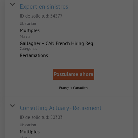
Expert en sinistres
ID de solicitud:
54377
Ubicación
Múltiples
Marca
Gallagher – CAN French Hiring Req
Categorías
Réclamations
Postularse ahora
Français Canadien
Consulting Actuary - Retirement
ID de solicitud:
50303
Ubicación
Múltiples
Marca