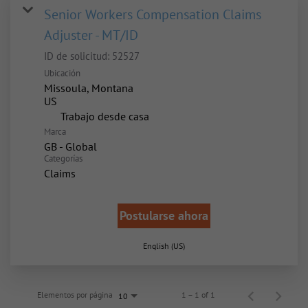
Senior Workers Compensation Claims
Adjuster - MT/ID
ID de solicitud:
52527
Ubicación
Missoula, Montana
inicio
Trabajo desde casa
Marca
GB - Global
Categorías
Claims
Postularse ahora
English (US)
Elementos por página
1 – 1 of 1
10