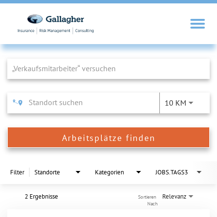
Job Search Page
10 KM
Arbeitsplätze finden
Filter
Standorte
Kategorien
JOBS.TAGS3
2 Ergebnisse
Relevanz
Sortieren 
Nach