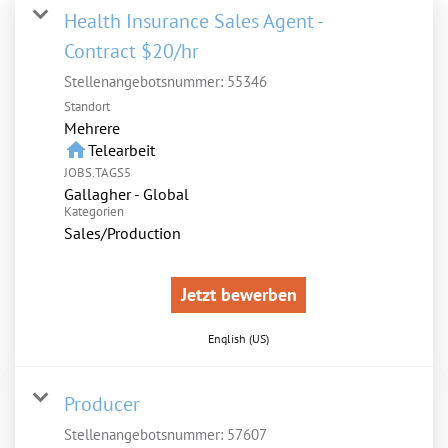
Health Insurance Sales Agent -
Contract $20/hr
Stellenangebotsnummer:
55346
Standort
Mehrere
home
Telearbeit
JOBS.TAGS5
Gallagher - Global
Kategorien
Sales/Production
Jetzt bewerben
English (US)
Producer
Stellenangebotsnummer:
57607