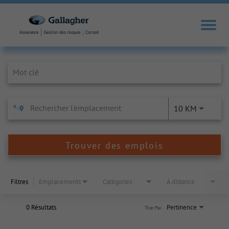
Job Search Page
10 KM
Trouver des emplois
Filtres
Emplacements
Catégories
À distance
0 Résultats
Pertinence
Trier Par