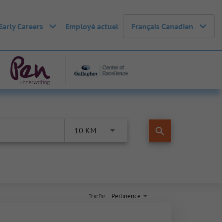
Early Careers
Employé actuel
Français Canadien
search
10 KM
Pertinence
Trier Par