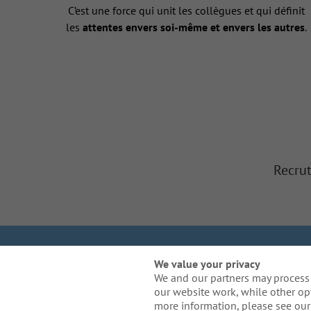
C’est une force qui unit les collègues et qui définit
les
attentes envers soi-même et envers les autres
.
Recrut
Nous sommes Galla
We value your privacy
We and our partners may process 
Politique re
our website work, while other op
Besoin de mesures d'a
more information, please see our 
compris