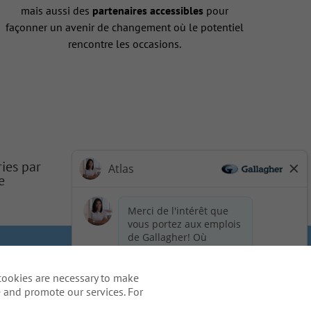
mais aussi des
partenaires accessibles
pour
façonner un avenir de changement où le potentiel
rencontre les occasions.
ries par
e
 de la vie privée du candidat
cookies are necessary to make
ation - US Residents
 and promote our services. For
re processus de candidature, y
areers@ajg.com