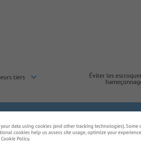
Éviter les escroque
eurs tiers
hameçonnag
gher
Inclusion et diversité
La méthode Gallagher
Protection
your data using cookies (and other tracking technologies). Some 
lative aux témoins
Do Not Sell or Share My Personal Inform
tional cookies help us assess site usage, optimize your experience
daptation raisonnables pour compléter une partie de not
Cookie Policy.
 l'utilisation de ce site web? Envoyez-nous un courriel:
C