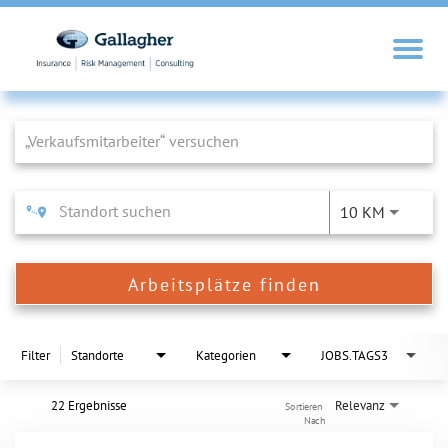
Job Search Page
10 KM
Arbeitsplätze finden
Filter
Standorte
Kategorien
JOBS.TAGS3
22 Ergebnisse
Relevanz
Sortieren 
Nach