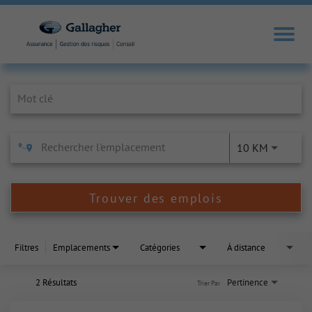
Job Search Page
10 KM
Trouver des emplois
Filtres
Emplacements
Catégories
À distance
2 Résultats
Pertinence
Trier Par