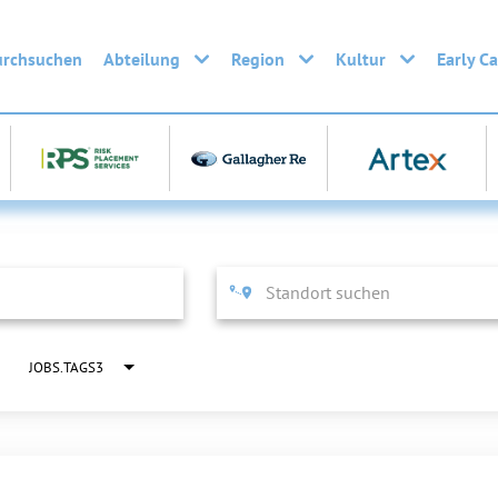
urchsuchen
Abteilung
Region
Kultur
Early C
JOBS.TAGS3