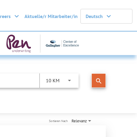
areers
Aktuelle/r Mitarbeiter/in
Deutsch
search
10 KM
Relevanz
Sortieren Nach