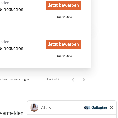
orien
Jetzt bewerben
s/Production
English (US)
orien
Jetzt bewerben
s/Production
English (US)
Artikel pro Seite
1 – 2 of 2
10
 vermeiden