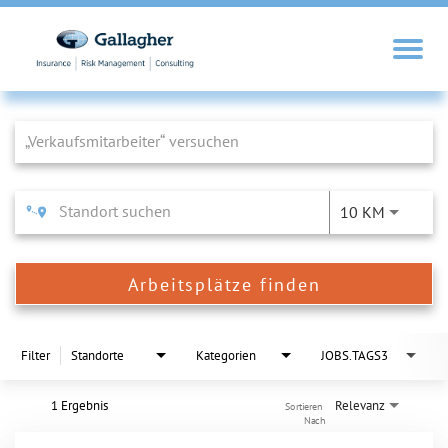
Job Search Page
10 KM
Arbeitsplätze finden
Filter
Standorte
Kategorien
JOBS.TAGS3
1 Ergebnis
Relevanz
Sortieren 
Nach