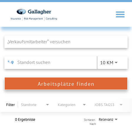
Job Search Page
10 KM
Arbeitsplätze finden
Filter
Standorte
Kategorien
JOBS.TAGS3
0 Ergebnisse
Relevanz
Sortieren 
Nach