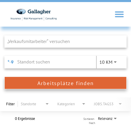
Job Search Page
10 KM
Arbeitsplätze finden
Filter
Standorte
Kategorien
JOBS.TAGS3
0 Ergebnisse
Relevanz
Sortieren 
Nach