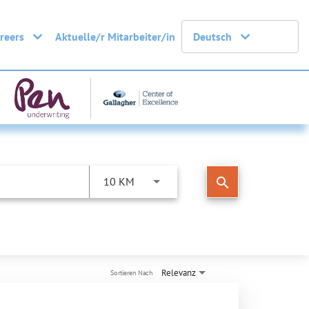
areers
Aktuelle/r Mitarbeiter/in
Deutsch
search
10 KM
Relevanz
Sortieren Nach