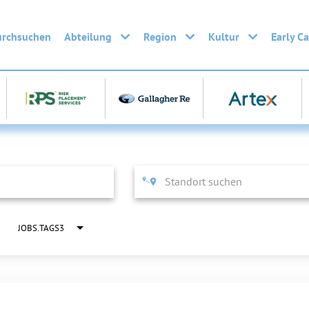
urchsuchen
Abteilung
Region
Kultur
Early C
JOBS.TAGS3