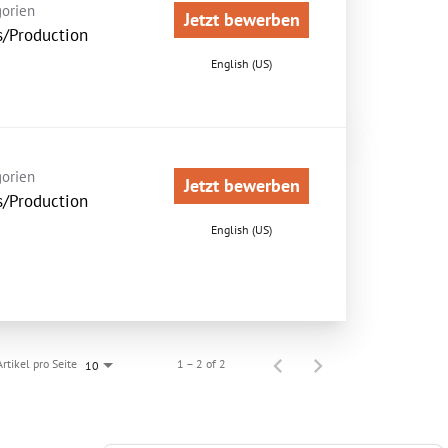
orien
Jetzt bewerben
s/Production
English (US)
orien
Jetzt bewerben
s/Production
English (US)
Artikel pro Seite
1 – 2 of 2
10