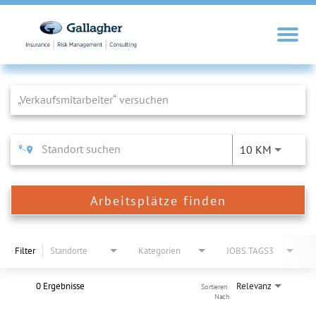
Job Search Page
10 KM
Arbeitsplätze finden
Filter
Standorte
Kategorien
JOBS.TAGS3
0 Ergebnisse
Relevanz
Sortieren 
Nach