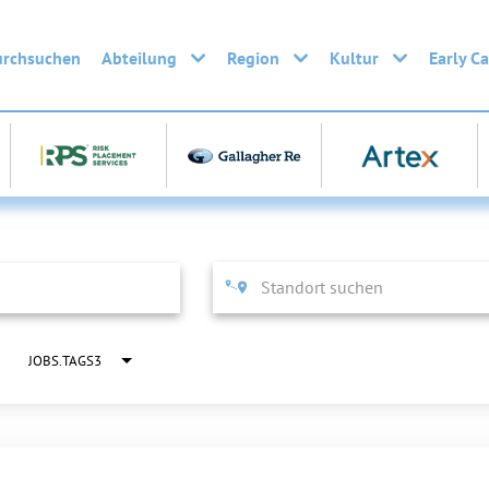
urchsuchen
Abteilung
Region
Kultur
Early C
JOBS.TAGS3