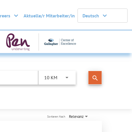
areers
Aktuelle/r Mitarbeiter/in
Deutsch
search
10 KM
Relevanz
Sortieren Nach