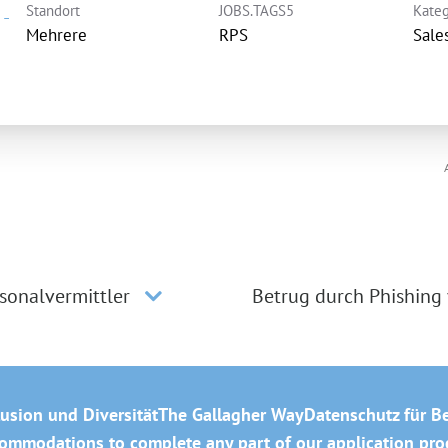
Standort
JOBS.TAGS5
Kateg
-
Mehrere
RPS
Sale
sonalvermittler
Betrug durch Phishing
lusion und Diversität
The Gallagher Way
Datenschutz für B
mmodations to complete any part of our application proce