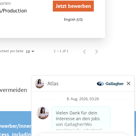
orien
Jetzt bewerben
s/Production
English (US)
Artikel pro Seite
1 – 1 of 1
10
 vermeiden
ewerber/innen
Cookie-Richtlinie
ss, including the use of this