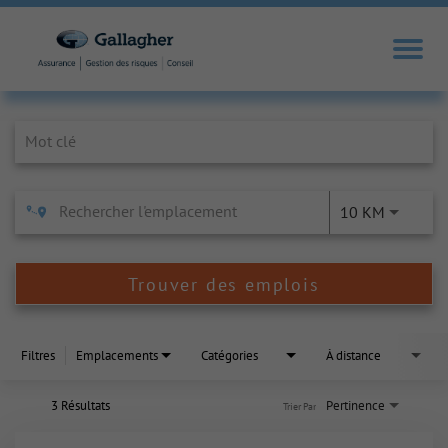
Job Search Page
10 KM
Trouver des emplois
Filtres
Emplacements
Catégories
À distance
3 Résultats
Pertinence
Trier Par