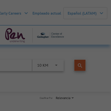
Early Careers
Empleado actual
Español (LATAM)
search
10 KM
Relevancia
Clasificar Por