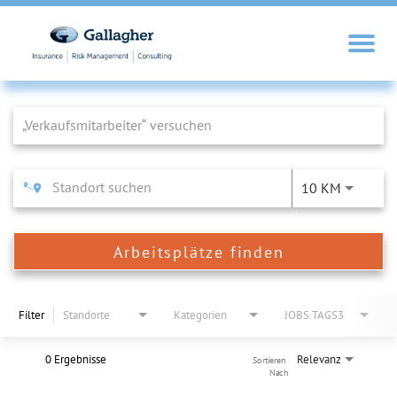
Job Search Page
10 KM
Arbeitsplätze finden
Filter
Standorte
Kategorien
JOBS.TAGS3
0 Ergebnisse
Relevanz
Sortieren 
Nach