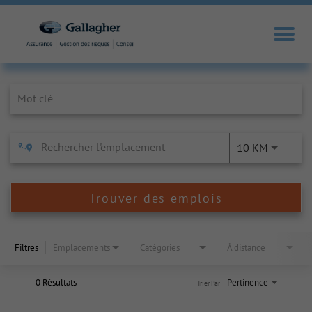
Job Search Page
10 KM
Trouver des emplois
Filtres
Emplacements
Catégories
À distance
0 Résultats
Pertinence
Trier Par