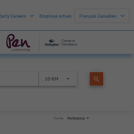
Early Careers
Employé actuel
Français Canadien
search
10 KM
Pertinence
Trier Par