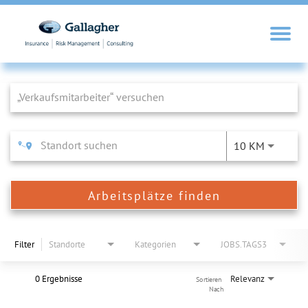
Job Search Page
10 KM
Arbeitsplätze finden
Filter
Standorte
Kategorien
JOBS.TAGS3
0 Ergebnisse
Relevanz
Sortieren 
Nach