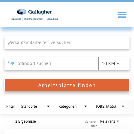
Job Search Page
10 KM
Arbeitsplätze finden
Filter
Standorte
Kategorien
JOBS.TAGS3
2 Ergebnisse
Relevanz
Sortieren 
Nach