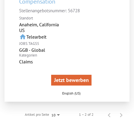
Compensation
Stellenangebotsnummer:
56728
Standort
Anaheim, California
home
Telearbeit
JOBS.TAGS5
GGB - Global
Kategorien
Claims
Jetzt bewerben
English (US)
Artikel pro Seite
1 – 2 of 2
10