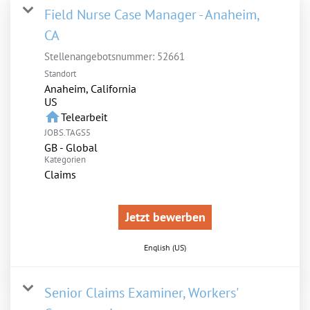
Field Nurse Case Manager - Anaheim,
CA
Stellenangebotsnummer:
52661
Standort
Anaheim, California
home
Telearbeit
JOBS.TAGS5
GB - Global
Kategorien
Claims
Jetzt bewerben
English (US)
Senior Claims Examiner, Workers'