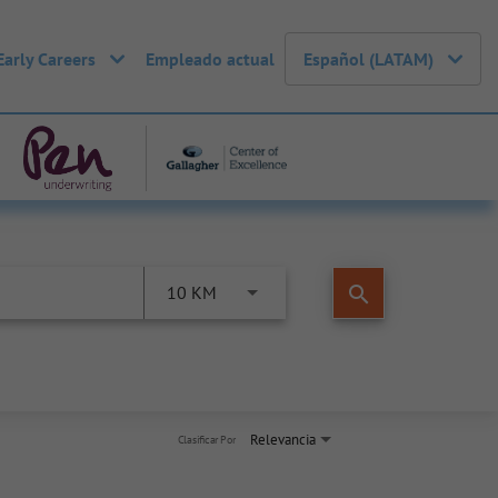
Early Careers
Empleado actual
Español (LATAM)
search
10 KM
Relevancia
Clasificar Por