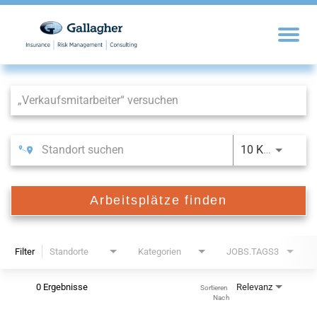
Job Search Page
10 KM
Arbeitsplätze finden
Filter
Standorte
Kategorien
JOBS.TAGS3
0 Ergebnisse
Relevanz
Sortieren 
Nach