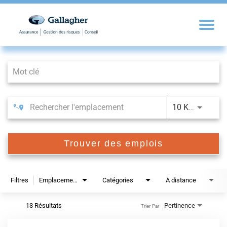
Job Search Page
10 KM
Trouver des emplois
Filtres
Emplacements
Catégories
À distance
13 Résultats
Pertinence
Trier Par