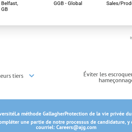
Belfast,
GGB - Global
Sales/Prod
I
Éviter les escroque
eurs tiers
hameçonnag
versité
La méthode Gallagher
Protection de la vie privée d
mpléter une partie de notre processus de candidature, y c
courriel:
Careers@ajg.com