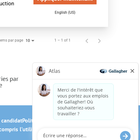
uction
English (US)
tems par page
1 – 1 of 1
10
ries par
e
u candidat
Politique relative aux témoins
ompris l'utilisation de ce site web? Envoyez-nous un