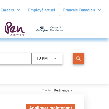
 Careers
Employé actuel
Français Canadien
search
10 KM
Pertinence
Trier Par
Appliquer maintenant