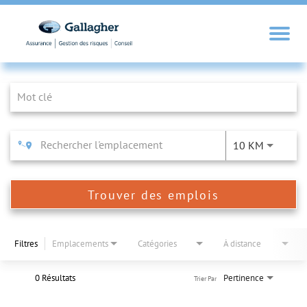
Job Search Page
10 KM
Trouver des emplois
Filtres
Emplacements
Catégories
À distance
0 Résultats
Pertinence
Trier Par