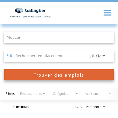
Job Search Page
10 KM
Trouver des emplois
Filtres
Emplacements
Catégories
À distance
0 Résultats
Pertinence
Trier Par