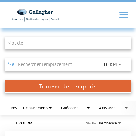
Job Search Page
10 KM
Trouver des emplois
Filtres
Emplacements
Catégories
À distance
1 Résultat
Pertinence
Trier Par