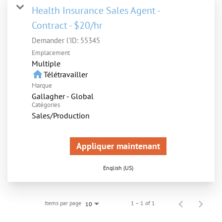
Health Insurance Sales Agent -
Contract - $20/hr
Demander l'ID:
55345
Emplacement
Multiple
home
Télétravailler
Marque
Gallagher - Global
Catégories
Sales/Production
Appliquer maintenant
English (US)
Items par page
1 – 1 of 1
10