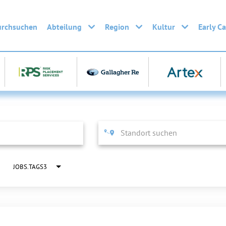
urchsuchen
Abteilung
Region
Kultur
Early C
JOBS.TAGS3