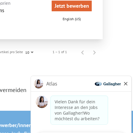
orien
Jetzt bewerben
ms
English (US)
Artikel pro Seite
1 – 1 of 1
10
 vermeiden
ewerber/innen
Cookie-Richtlinie