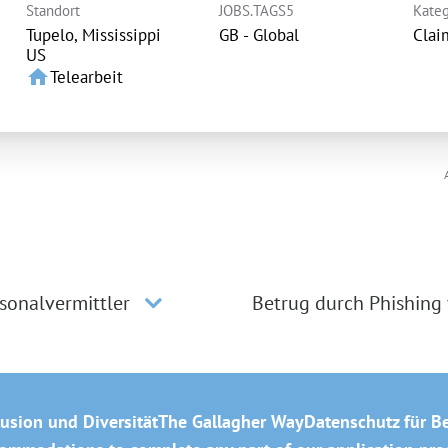
Standort
JOBS.TAGS5
Kateg
Tupelo, Mississippi
GB - Global
Clai
home
Telearbeit
sonalvermittler
Betrug durch Phishing
lusion und Diversität
The Gallagher Way
Datenschutz für B