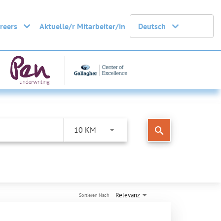
areers
Aktuelle/r Mitarbeiter/in
Deutsch
search
10 KM
Relevanz
Sortieren Nach