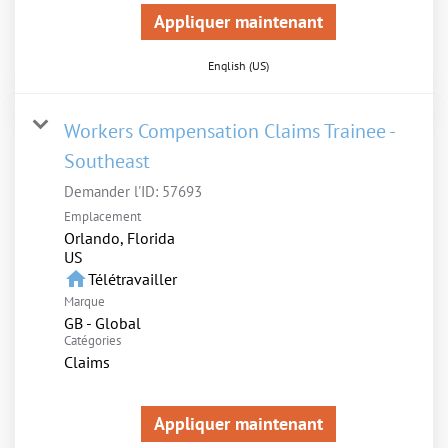
Appliquer maintenant
English (US)
Workers Compensation Claims Trainee -
Southeast
Demander l'ID:
57693
Emplacement
Orlando, Florida
home
Télétravailler
Marque
GB - Global
Catégories
Claims
Appliquer maintenant