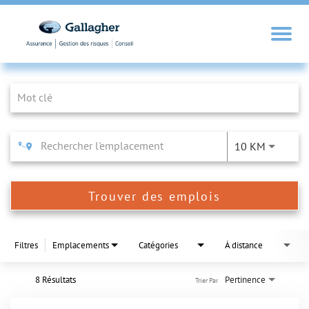
Job Search Page
10 KM
Trouver des emplois
Filtres
Emplacements
Catégories
À distance
8 Résultats
Pertinence
Trier Par