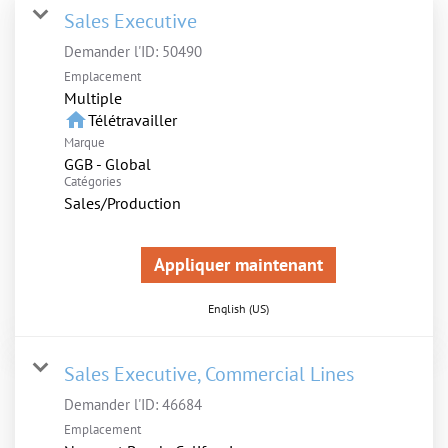
Sales Executive
Demander l'ID:
50490
Emplacement
Multiple
home
Télétravailler
Marque
GGB - Global
Catégories
Sales/Production
Appliquer maintenant
English (US)
Sales Executive, Commercial Lines
Demander l'ID:
46684
Emplacement