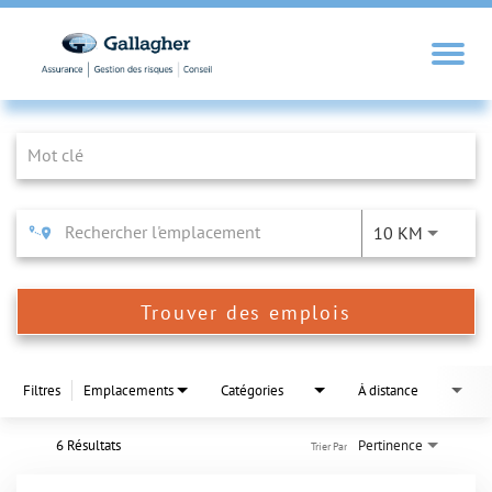
Job Search Page
10 KM
Trouver des emplois
Filtres
Emplacements
Catégories
À distance
6 Résultats
Pertinence
Trier Par