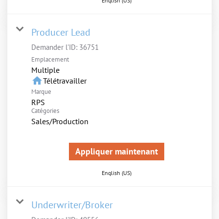
English (US)
Producer Lead
Demander l'ID:
36751
Emplacement
Multiple
home
Télétravailler
Marque
RPS
Catégories
Sales/Production
Appliquer maintenant
English (US)
Underwriter/Broker