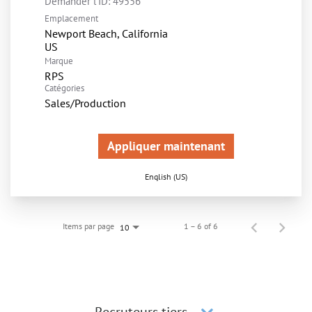
Demander l'ID:
49556
Emplacement
Newport Beach, California
Marque
RPS
Catégories
Sales/Production
Appliquer maintenant
English (US)
Items par page
1 – 6 of 6
10