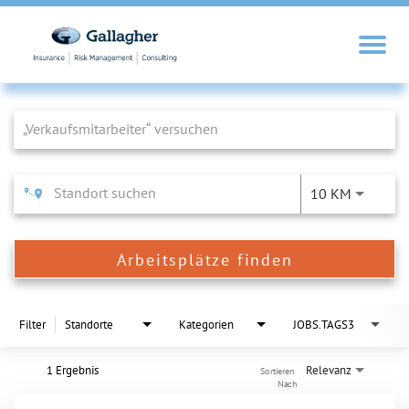
Job Search Page
10 KM
Arbeitsplätze finden
Filter
Standorte
Kategorien
JOBS.TAGS3
1 Ergebnis
Relevanz
Sortieren 
Nach