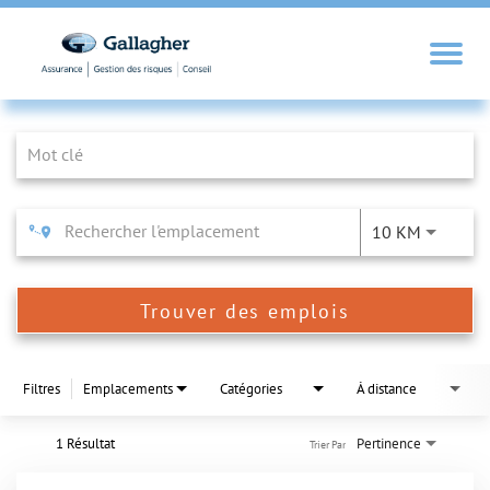
Job Search Page
10 KM
Trouver des emplois
Filtres
Emplacements
Catégories
À distance
1 Résultat
Pertinence
Trier Par