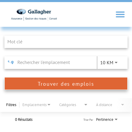
Job Search Page
10 KM
Trouver des emplois
Filtres
Emplacements
Catégories
À distance
0 Résultats
Pertinence
Trier Par