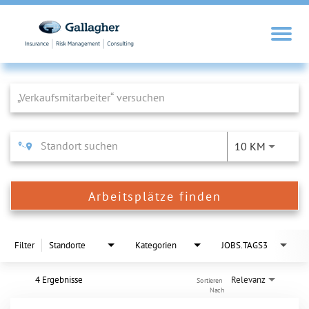
Job Search Page
10 KM
Arbeitsplätze finden
Filter
Standorte
Kategorien
JOBS.TAGS3
4 Ergebnisse
Relevanz
Sortieren 
Nach