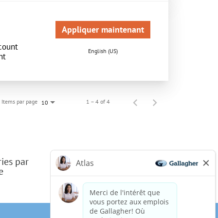
Appliquer maintenant
count
English (US)
nt
Items par page
1 – 4 of 4
10
ries par
e