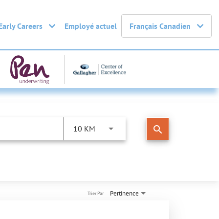
Early Careers
Employé actuel
Français Canadien
search
10 KM
Pertinence
Trier Par