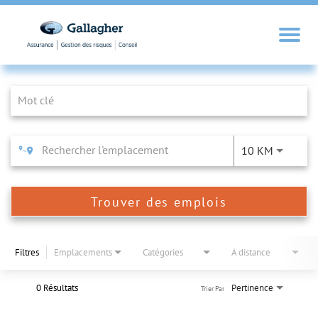
Job Search Page
10 KM
Trouver des emplois
Filtres
Emplacements
Catégories
À distance
0 Résultats
Pertinence
Trier Par