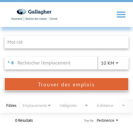
Job Search Page
10 KM
Trouver des emplois
Filtres
Emplacements
Catégories
À distance
0 Résultats
Pertinence
Trier Par