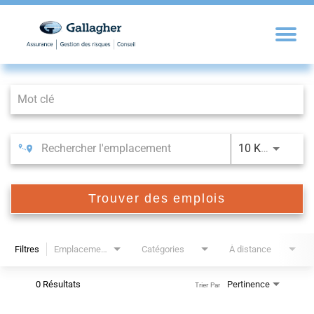
Job Search Page
10 KM
Trouver des emplois
Filtres
Emplacements
Catégories
À distance
0 Résultats
Pertinence
Trier Par