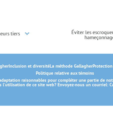
Éviter les escroque
eurs tiers
hameçonnag
gher
Inclusion et diversité
La méthode Gallagher
Protection
Politique relative aux témoins
daptation raisonnables pour compléter une partie de not
 l'utilisation de ce site web? Envoyez-nous un courriel:
C