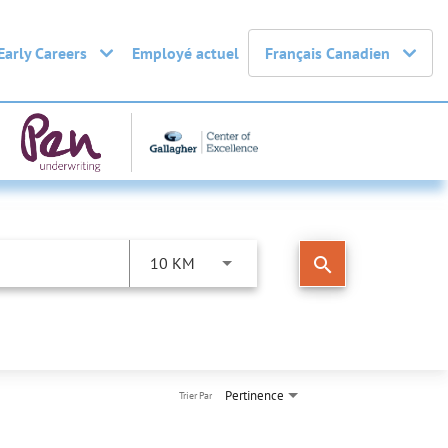
Early Careers
Employé actuel
Français Canadien
search
10 KM
Pertinence
Trier Par