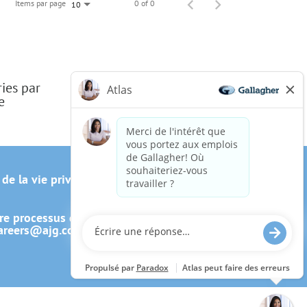
Items par page
0 of 0
10
ries par
e
 de la vie privée du candidat
re processus de candidature, y
areers@ajg.com