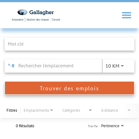
Job Search Page
10 KM
Trouver des emplois
Filtres
Emplacements
Catégories
À distance
0 Résultats
Pertinence
Trier Par