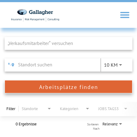
Job Search Page
10 KM
Arbeitsplätze finden
Filter
Standorte
Kategorien
JOBS.TAGS3
0 Ergebnisse
Relevanz
Sortieren 
Nach