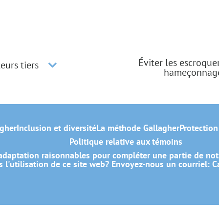
Éviter les escroque
eurs tiers
hameçonnag
gher
Inclusion et diversité
La méthode Gallagher
Protection
Politique relative aux témoins
daptation raisonnables pour compléter une partie de not
 l'utilisation de ce site web? Envoyez-nous un courriel:
C