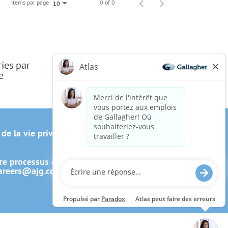
Items par page
0 of 0
10
ries par
e
 de la vie privée du candidat
re processus de candidature, y
areers@ajg.com