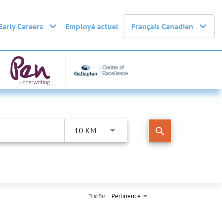
Early Careers
Employé actuel
Français Canadien
search
10 KM
Pertinence
Trier Par