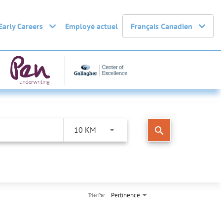
Early Careers
Employé actuel
Français Canadien
search
10 KM
Pertinence
Trier Par