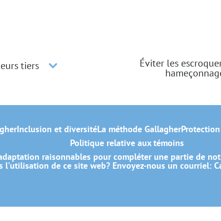
Éviter les escroque
eurs tiers
hameçonnag
gher
Inclusion et diversité
La méthode Gallagher
Protection
Politique relative aux témoins
daptation raisonnables pour compléter une partie de not
 l'utilisation de ce site web? Envoyez-nous un courriel:
C