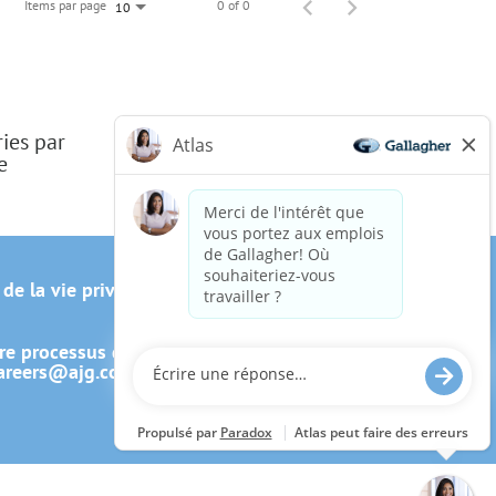
Items par page
0 of 0
10
ries par
e
 de la vie privée du candidat
re processus de candidature, y
areers@ajg.com