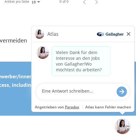
Artikel pro Seite
0 of 0
10
 vermeiden
ewerber/innen
Cookie-Richtlinie
ss, including the use of this