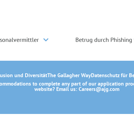
sonalvermittler
Betrug durch Phishing
lusion und Diversität
The Gallagher Way
Datenschutz für B
mmodations to complete any part of our application proce
website? Email us:
Careers@ajg.com