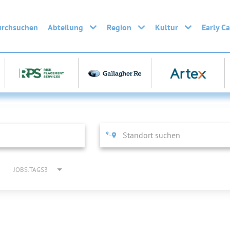
urchsuchen
Abteilung
Region
Kultur
Early C
JOBS.TAGS3