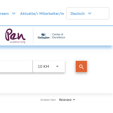
areers
Aktuelle/r Mitarbeiter/in
Deutsch
search
10 KM
Relevanz
Sortieren Nach