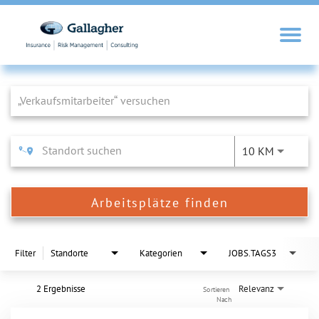
Job Search Page
10 KM
Arbeitsplätze finden
Filter
Standorte
Kategorien
JOBS.TAGS3
2 Ergebnisse
Relevanz
Sortieren 
Nach