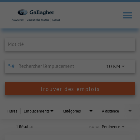
Job Search Page
10 KM
Trouver des emplois
Filtres
Emplacements
Catégories
À distance
1 Résultat
Pertinence
Trier Par